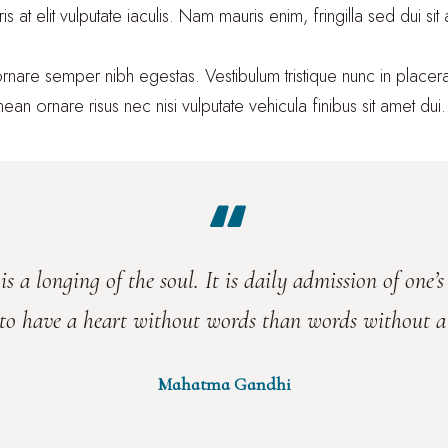
 at elit vulputate iaculis. Nam mauris enim, fringilla sed dui sit am
, ornare semper nibh egestas. Vestibulum tristique nunc in pla
ean ornare risus nec nisi vulputate vehicula finibus sit amet dui.
is a longing of the soul. It is daily admission of one’s
 to have a heart without words than words without a 
Mahatma Gandhi