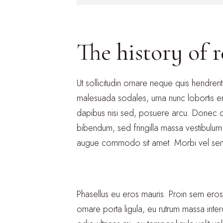
The history of 
Ut sollicitudin ornare neque quis hendrerit.
malesuada sodales, urna nunc lobortis era
dapibus nisi sed, posuere arcu. Donec odi
bibendum, sed fringilla massa vestibulum
augue commodo sit amet. Morbi vel sem i
Phasellus eu eros mauris. Proin sem eros, 
ornare porta ligula, eu rutrum massa inter