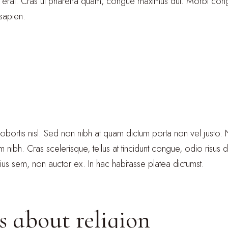
 vel erat. Cras ut pharetra quam, congue maximus dui. Morbi c
 sapien.
tis lobortis nisl. Sed non nibh at quam dictum porta non vel justo
m nibh. Cras scelerisque, tellus at tincidunt congue, odio risus dign
rius sem, non auctor ex. In hac habitasse platea dictumst.
ts about religion