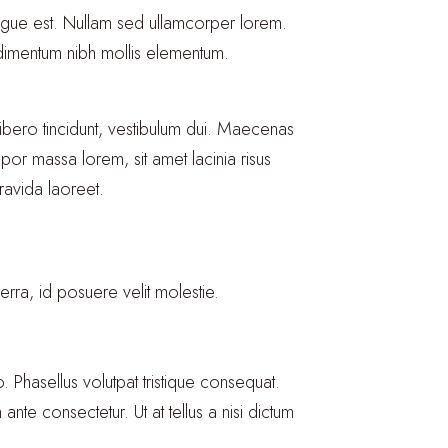
ngue est. Nullam sed ullamcorper lorem.
ndimentum nibh mollis elementum.
 libero tincidunt, vestibulum dui. Maecenas
mpor massa lorem, sit amet lacinia risus
ravida laoreet.
rra, id posuere velit molestie.
 Phasellus volutpat tristique consequat.
nte consectetur. Ut at tellus a nisi dictum