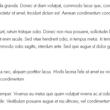
suada gravida. Donec ut diam volutpat, commodo lacus quis, co
sectetur sit amet, tincidunt dictum est. Aenean condimentum co
unt, rutrum tristique odio. Donec non risus posuere, sollicitudin
t enim iaculis. Sed vitae hendrerit odio, in tempus metus. In te
ommodo odio sagittis, interdum ante. Sed quis augue ut dolor g
, aliquam porttitor lacus. Morbi lacinia felis sit amet ex vive
 condimentum.
emper. Vivamus eu metus quis quam volutpat viverra ac ut odio.
din. Vestibulum posuere augue et nisi ultricies, vel condimentum a