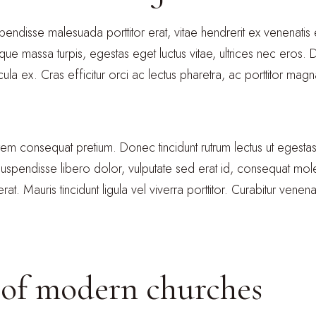
Suspendisse malesuada porttitor erat, vitae hendrerit ex venenat
sque massa turpis, egestas eget luctus vitae, ultrices nec eros. 
hicula ex. Cras efficitur orci ac lectus pharetra, ac porttitor m
lorem consequat pretium. Donec tincidunt rutrum lectus ut egestas
ndisse libero dolor, vulputate sed erat id, consequat molest
t. Mauris tincidunt ligula vel viverra porttitor. Curabitur venen
 of modern churches