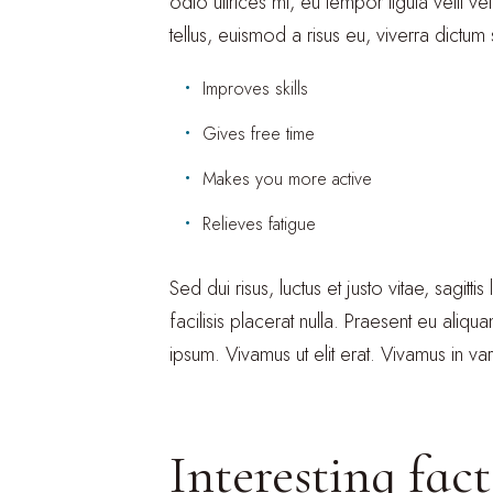
odio ultrices mi, eu tempor ligula velit
tellus, euismod a risus eu, viverra dictum
Improves skills
Gives free time
Makes you more active
Relieves fatigue
Sed dui risus, luctus et justo vitae, sagit
facilisis placerat nulla. Praesent eu aliqua
ipsum. Vivamus ut elit erat. Vivamus in va
Interesting fac