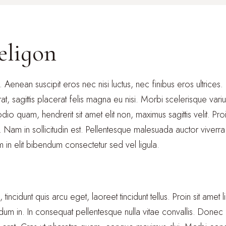
religon
 Aenean suscipit eros nec nisi luctus, nec finibus eros ultrices. N
t, sagittis placerat felis magna eu nisi. Morbi scelerisque vari
o quam, hendrerit sit amet elit non, maximus sagittis velit. Pro
. Nam in sollicitudin est. Pellentesque malesuada auctor viver
n elit bibendum consectetur sed vel ligula.
tincidunt quis arcu eget, laoreet tincidunt tellus. Proin sit ame
dum in. In consequat pellentesque nulla vitae convallis. Donec f