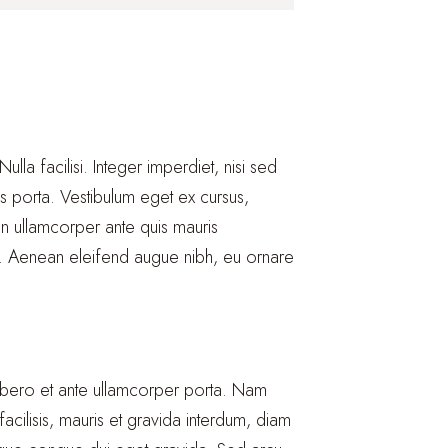
ulla facilisi. Integer imperdiet, nisi sed
us porta. Vestibulum eget ex cursus,
in ullamcorper ante quis mauris
ra. Aenean eleifend augue nibh, eu ornare
t libero et ante ullamcorper porta. Nam
acilisis, mauris et gravida interdum, diam