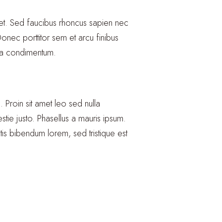
is et. Sed faucibus rhoncus sapien nec
Donec porttitor sem et arcu finibus
agna condimentum.
. Proin sit amet leo sed nulla
ie justo. Phasellus a mauris ipsum.
atis bibendum lorem, sed tristique est