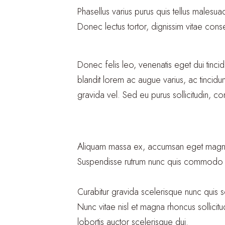
Phasellus varius purus quis tellus male
Donec lectus tortor, dignissim vitae con
Donec felis leo, venenatis eget dui tincid
blandit lorem ac augue varius, ac tincidun
gravida vel. Sed eu purus sollicitudin, c
Aliquam massa ex, accumsan eget magna nec
Suspendisse rutrum nunc quis commodo
Curabitur gravida scelerisque nunc quis s
Nunc vitae nisl et magna rhoncus sollicitu
lobortis auctor scelerisque dui.