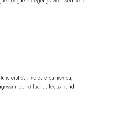
ongue congue dui eget gravida. Sed arcu
. Nunc erat est, molestie eu nibh eu,
issim leo, id facilisis lectus nisl id