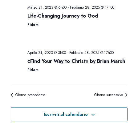
t
r
Marzo 21, 2023 @ 6h00
-
Febbraio 28, 2025 @ 17h00
e
c
Life-Changing Journey to God
Fidem
N
a
a
e
Aprile 21, 2023 @ 3h00
-
Febbraio 28, 2025 @ 17h00
v
v
«Find Your Way to Christ» by Brian Marsh
i
i
Fidem
s
g
t
Giorno precedente
Giorno successivo
a
e
z
Iscriviti al calendario
N
i
a